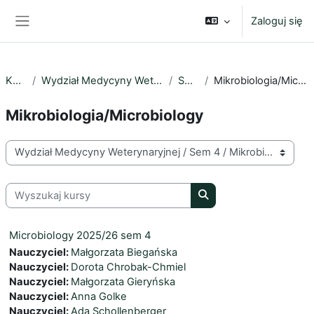
Przejdź do głównej zawartości
Zaloguj się
Panel boczny
Kursy
Wydział Medycyny Weterynaryjnej
Sem 4
Mikrobiologia/Microbiology
Mikrobiologia/Microbiology
Kategorie kursów
Wyszukaj kursy
Wyszukaj kursy
Microbiology 2025/26 sem 4
Nauczyciel:
Małgorzata Biegańska
Nauczyciel:
Dorota Chrobak-Chmiel
Nauczyciel:
Małgorzata Gieryńska
Nauczyciel:
Anna Golke
Nauczyciel:
Ada Schollenberger