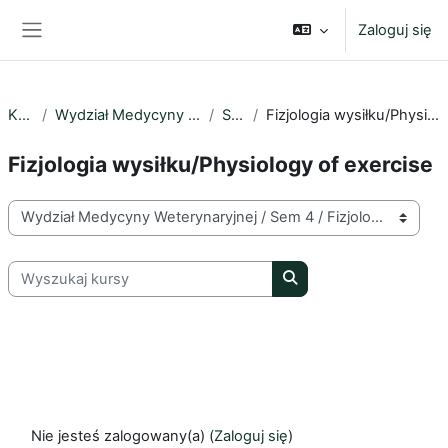
Przejdź do głównej zawartości
Zaloguj się
Panel boczny
Kursy
Wydział Medycyny Weterynaryjnej
Sem 4
Fizjologia wysiłku/Physiology of exercise
Fizjologia wysiłku/Physiology of exercise
Kategorie kursów
Wyszukaj kursy
Wyszukaj kursy
Nie jesteś zalogowany(a) (
Zaloguj się
)