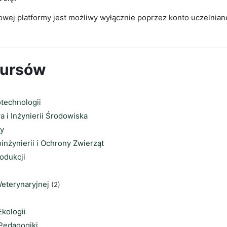
wej platformy jest możliwy wyłącznie poprzez konto uczelnian
kursów
otechnologii
 i Inżynierii Środowiska
y
inżynierii i Ochrony Zwierząt
rodukcji
eterynaryjnej
(2)
Ekologii
 Pedagogiki