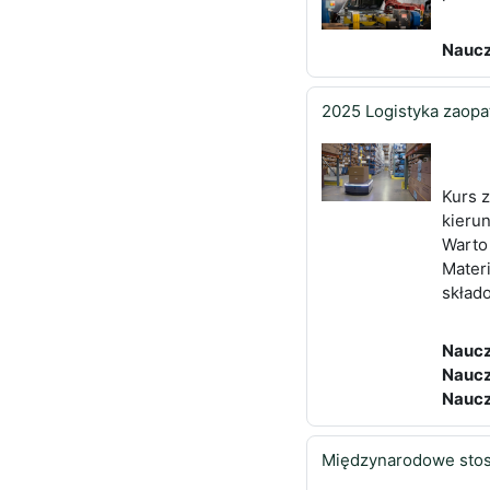
Naucz
2025 Logistyka zaopa
Kurs 
kieru
Warto
Mater
skład
Naucz
Naucz
Naucz
Międzynarodowe sto