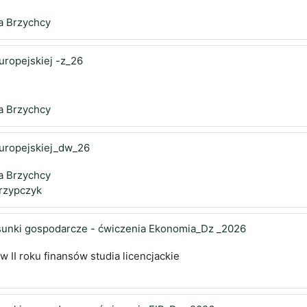
a Brzychcy
uropejskiej -z_26
a Brzychcy
europejskiej_dw_26
a Brzychcy
rzypczyk
unki gospodarcze - ćwiczenia Ekonomia_Dz _2026
w II roku finansów studia licencjackie