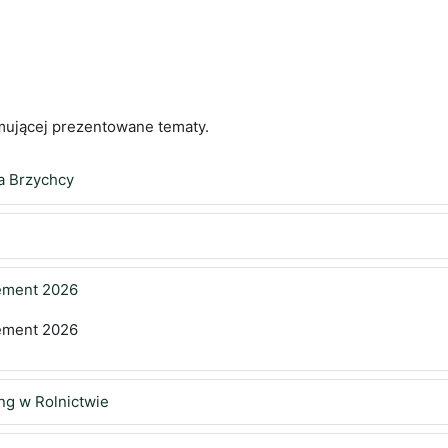
jmującej prezentowane tematy.
a Brzychcy
gement 2026
gement 2026
ng w Rolnictwie