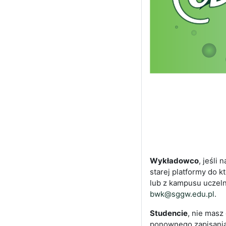
Wykładowco
, jeśli
starej platformy do k
lub z kampusu uczeln
bwk@sggw.edu.pl
.
Studencie
, nie masz
ponownego zapisania