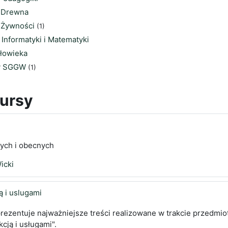
i Drewna
 Żywności
(1)
Informatyki i Matematyki
złowieka
ty SGGW
(1)
ursy
łych i obecnych
icki
ą i uslugami
rezentuje najważniejsze treści realizowane w trakcie przedmio
cją i usługami".