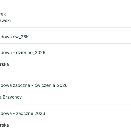
rek
lewski
odowa ćw_26K
odowa - dzienne_2026
erska
dowa zaoczne - ćwiczenia_2026
a Brzychcy
dowa - zaoczne 2026
erska